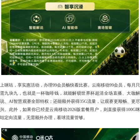
上咪咕，享实惠活动，办理99会员畅快看比赛。云南移动99会员，每月只
需九块九，也就是一杯咖啡钱，就能解锁世界杯超清全场直播、大咖解
说、AI智慧观赛全部特权；还能额外获得35G流量，让观赛更顺畅、更尽
兴。此外，如果你已经是云南移动2026版套餐用户，则直接获得100G咪
咕定向流量，无需额外办理，看球流量管够。