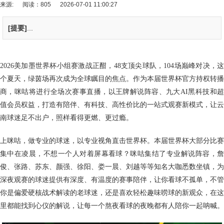
来源:
阅读：805
2026-07-01 11:00:27
[提要]
...
2026美加墨世界杯小组赛激战正酣，48支顶尖球队，104场巅峰对决，这
个夏天，绿茵场再次成为全球瞩目的焦点。作为本届世界杯官方持权转播
商，咪咕将进行全场次赛事直播，以王牌解说阵容、九大AI黑科技和超
值会员权益，打造有陪伴、有科技、高性价比的一站式观赛新模式，让云
南球迷足不出户，照样看得更燃、更过瘾。
上咪咕，做专业的球迷，以专业视角直击世界杯。本届世界杯大部分比赛
集中在凌晨，不想一个人对着屏幕看球？咪咕集结了专业解说阵容，詹
俊、张路、苏东、颜强、徐阳、娄一晨、刘越等等知名大咖悉数坐镇，为
深夜观赛的球迷提供有深度、有温度的赛事陪伴，让你看球不孤单，不管
你是偏爱硬核战术解读的老球迷，还是喜欢轻松趣味唠球的新观众，在这
里都能找到心仪的解说，让每一个熬夜看球的夜晚都有人陪你一起呐喊。