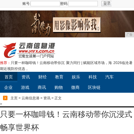
账号:
密码:
注册
广告
推荐：
只要一杯咖啡钱！云南移动带你沉
聚力同行 | 赋能区域市场，海
2026临沧暑
期近视防控优选，
首页
资讯
财经
教育
娱乐
科技
汽车
企业
游戏
商讯
购物
微商
区块链
主页
>
云南信息港
>
资讯
> 正文
>
只要一杯咖啡钱！云南移动带你沉浸式
畅享世界杯