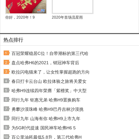
你好，2020年！9
2020年首场流星雨
热点排行
百冠荣耀稳居C位！自带潮标的第三代哈
盘点哈弗H6的2021，销冠神车背后
欧拉闪电猫来了，让女性掌握超跑的方向
春日打卡云台山 欧拉体验之旅将关爱女
哈弗H9连续四年荣膺「紫檀奖」中大型
同行九年 钜惠兄弟 哈弗H9置换购车
勇攀沙漠珠峰 哈弗H9巴丹吉林沙漠挑
同行九年 山海有你 哈弗H9上市九年
为5G时代提速 国民神车哈弗H6 5
百公里油耗最低5.8升，第三代哈弗H