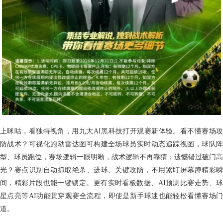
上咪咕，看独特视角，用九大AI黑科技打开观赛新体验。看不懂赛场攻
防战术？可视化跑动雷达图可构建全场球员实时动态追踪视图，球队阵
型、球员跑位，赛场逻辑一眼明晰，战术逻辑不再靠猜；遗憾错过破门高
光？赛点识别自动抓取绝杀、进球、关键攻防，不用紧盯屏幕蹲精彩瞬
间，精彩片段也能一键锁定。更有实时看板数据、AI预测比赛走势、球
星点亮等AI功能贯穿观赛全流程，即使是新手球迷也能轻松看懂赛场门
道。