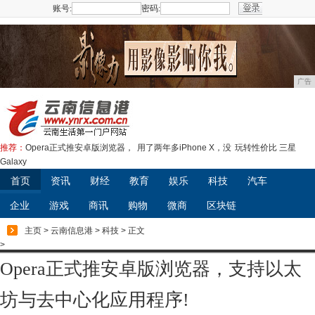
账号:
密码:
注册
广告
推荐：
Opera正式推安卓版浏览器，
用了两年多iPhone X，没
玩转性价比 三星
Galaxy
首页
资讯
财经
教育
娱乐
科技
汽车
企业
游戏
商讯
购物
微商
区块链
主页
>
云南信息港
>
科技
> 正文
>
Opera正式推安卓版浏览器，支持以太
坊与去中心化应用程序!