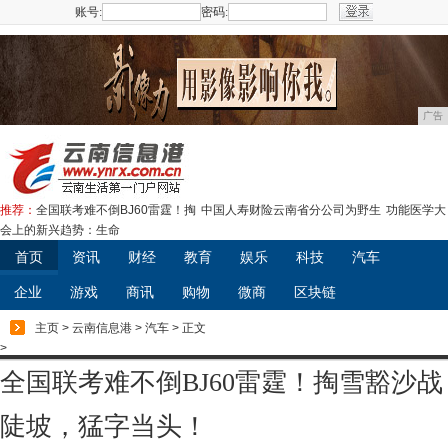
账号:
密码:
注册
广告
推荐：
全国联考难不倒BJ60雷霆！掏
中国人寿财险云南省分公司为野生
功能医学大
会上的新兴趋势：生命
首页
资讯
财经
教育
娱乐
科技
汽车
企业
游戏
商讯
购物
微商
区块链
主页
>
云南信息港
>
汽车
> 正文
>
全国联考难不倒BJ60雷霆！掏雪豁沙战
陡坡，猛字当头！