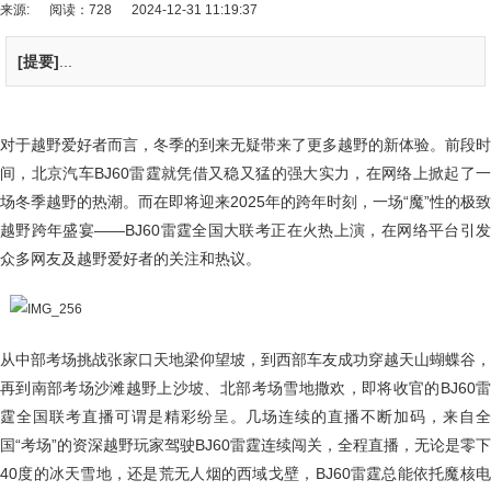
来源:
阅读：728
2024-12-31 11:19:37
[提要]
...
对于越野爱好者而言，冬季的到来无疑带来了更多越野的新体验。前段时
间，北京汽车BJ60雷霆就凭借又稳又猛的强大实力，在网络上掀起了一
场冬季越野的热潮。而在即将迎来2025年的跨年时刻，一场“魔”性的极致
越野跨年盛宴——BJ60雷霆全国大联考正在火热上演，在网络平台引发
众多网友及越野爱好者的关注和热议。
从中部考场挑战张家口天地梁仰望坡，到西部车友成功穿越天山蝴蝶谷，
再到南部考场沙滩越野上沙坡、北部考场雪地撒欢，即将收官的BJ60雷
霆全国联考直播可谓是精彩纷呈。几场连续的直播不断加码，来自全
国“考场”的资深越野玩家驾驶BJ60雷霆连续闯关，全程直播，无论是零下
40度的冰天雪地，还是荒无人烟的西域戈壁，BJ60雷霆总能依托魔核电