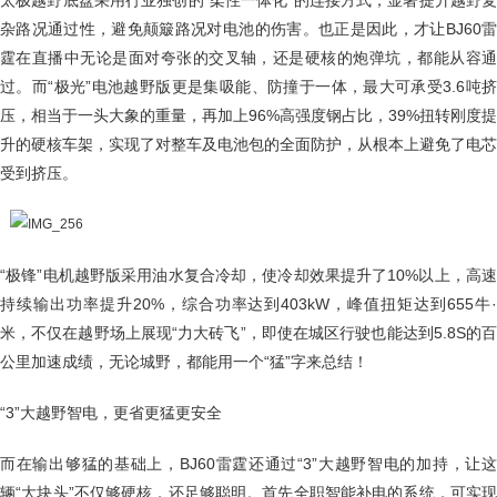
太极越野底盘采用行业独创的“柔性一体化”的连接方式，显著提升越野复
杂路况通过性，避免颠簸路况对电池的伤害。也正是因此，才让BJ60雷
霆在直播中无论是面对夸张的交叉轴，还是硬核的炮弹坑，都能从容通
过。而“极光”电池越野版更是集吸能、防撞于一体，最大可承受3.6吨挤
压，相当于一头大象的重量，再加上96%高强度钢占比，39%扭转刚度提
升的硬核车架，实现了对整车及电池包的全面防护，从根本上避免了电芯
受到挤压。
“极锋”电机越野版采用油水复合冷却，使冷却效果提升了10%以上，高速
持续输出功率提升20%，综合功率达到403kW，峰值扭矩达到655牛·
米，不仅在越野场上展现“力大砖飞”，即使在城区行驶也能达到5.8S的百
公里加速成绩，无论城野，都能用一个“猛”字来总结！
“3”大越野智电，更省更猛更安全
而在输出够猛的基础上，BJ60雷霆还通过“3”大越野智电的加持，让这
辆“大块头”不仅够硬核，还足够聪明。首先全职智能补电的系统，可实现