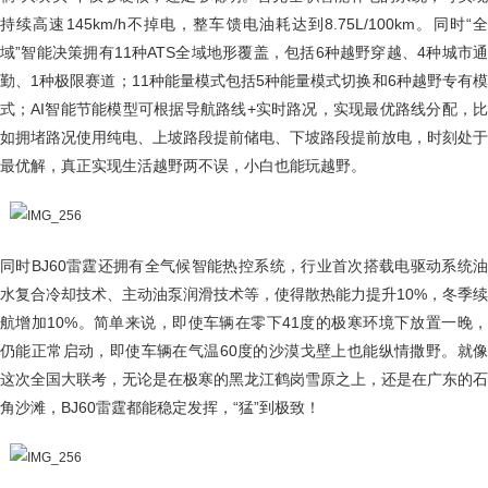
持续高速145km/h不掉电，整车馈电油耗达到8.75L/100km。同时“全
域”智能决策拥有11种ATS全域地形覆盖，包括6种越野穿越、4种城市通
勤、1种极限赛道；11种能量模式包括5种能量模式切换和6种越野专有模
式；AI智能节能模型可根据导航路线+实时路况，实现最优路线分配，比
如拥堵路况使用纯电、上坡路段提前储电、下坡路段提前放电，时刻处于
最优解，真正实现生活越野两不误，小白也能玩越野。
同时BJ60雷霆还拥有全气候智能热控系统，行业首次搭载电驱动系统油
水复合冷却技术、主动油泵润滑技术等，使得散热能力提升10%，冬季续
航增加10%。简单来说，即使车辆在零下41度的极寒环境下放置一晚，
仍能正常启动，即使车辆在气温60度的沙漠戈壁上也能纵情撒野。就像
这次全国大联考，无论是在极寒的黑龙江鹤岗雪原之上，还是在广东的石
角沙滩，BJ60雷霆都能稳定发挥，“猛”到极致！