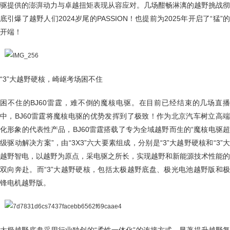
驱提供的澎湃动力与卓越扭矩表现从容应对。几场酣畅淋漓的越野挑战彻
底引爆了越野人们2024岁尾的PASSION！也提前为2025年开启了“猛”的
开端！
“3”大越野硬核，崎岖考场困不住
困不住的BJ60雷霆，难不倒的魔核电驱。在目前已经结束的几场直播
中，BJ60雷霆将魔核电驱的优势发挥到了极致！作为北京汽车树立高端
化形象的代表性产品，BJ60雷霆搭载了专为全域越野而生的“魔核电驱超
级驱动解决方案”，由“3X3”六大要素组成，分别是“3”大越野硬核和“3”大
越野智电，以越野为原点，采电驱之所长，实现越野和新能源技术性能的
双向奔赴。而“3”大越野硬核，包括太极越野底盘、极光电池越野版和极
锋电机越野版。