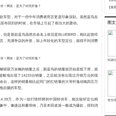
【推
【推
款车型，对于一些中年消费者而言更是印象深刻。虽然蓝鸟在
图文
蓝鸟宣布回归的时候，在市场上引起了相当大的轰动。
但是新款蓝鸟虽然在命名上依旧是BLUEBIRD，相比起曾经
言，充满争议的外形，加上年轻化的车型定位，就得不到消费
5G
够斩获万余辆的销量之后，新蓝鸟的销量就开始直线下滑，就
迹般地出现了14233台销量，之后就没有出现过月销万台的现
余台，这样的销量相比起同门的扛销量的大哥轩逸动辄四五万
拖后腿的车型。
59-14.39万，作为一款打情怀牌的中国特供车，相比较轩定位稍
华为
象中，像捷达和桑塔纳，乃至本田凌派一般成为爆款，得到消