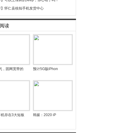
荐】
可以上绿牌的Jeep，你心动了吗？
荐】
怀仁县枝灿手机发货中心
阅读
时代，固网宽带的
预计5G版iPhon
手机存在3大短板
韩媒：2020 iP