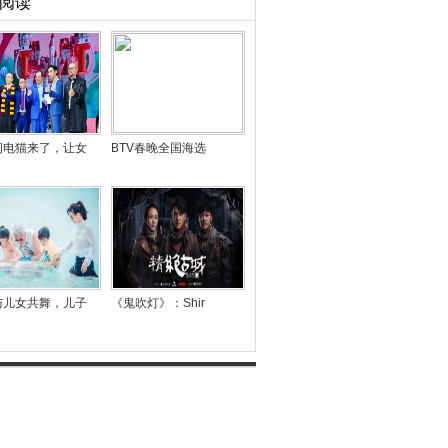
阅读
闪电猫来了，让女
BTV春晚全国海选
与儿女共舞，儿子
《鬼吹灯》：Shir