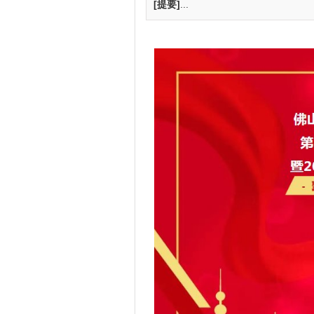
[提要]
...