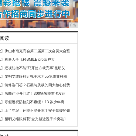
广告
阅读
业】
佛山市南充商会第二届第二次会员大会暨
讯】
机器人全飞秒SMILE pro落户大
讯】
近视防控不能“只开处方就完事”昆明艾
讯】
昆明艾维眼科近视手术为55岁农业种植
讯】
装修选门芯？石墨匀质板的四大核心优势
讯】
氢能产业开门红！300辆氢能重卡发运
讯】
寒假近视防控刻不容缓！13 岁少年离
讯】
上了年纪，还能不能开车？安全驾驶的钥
讯】
昆明艾维眼科获“全光塑近视手术突破1