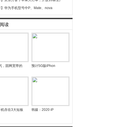
荐】
京东方拿下苹果大订单，开设10条生产
荐】
华为手机型号中P、Mate、nova
阅读
时代，固网宽带的
预计5G版iPhon
手机存在3大短板
韩媒：2020 iP