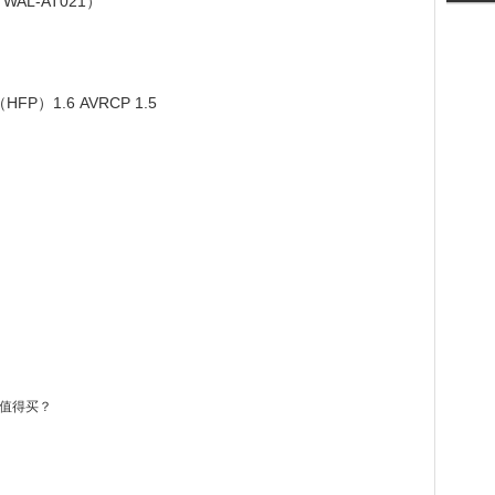
AL-AT021）
P）1.6 AVRCP 1.5