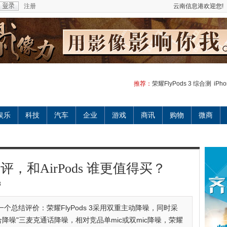
注册
云南信息港欢迎您!
推荐：
荣耀FlyPods 3 综合测
iP
娱乐
科技
汽车
企业
游戏
商讯
购物
微商
合测评，和AirPods 谁更值得买？
8
行一个总结评价：荣耀FlyPods 3采用双重主动降噪，同时采
c融合降噪"三麦克通话降噪，相对竞品单mic或双mic降噪，荣耀