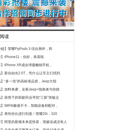
广告
阅读
块链】
荣耀FlyPods 3 综合测评，和
经】
iPhone11：你好，恭喜啦
车】
iPhone XR成全球最畅销手机，
讯】
新自由光2.0T，凭什么让车主们找到
讯】
“多一倍”的高标准品质，Jeep大指
讯】
加料来袭，全新Jeep+指南者与你踏
讯】
疫情下的双蚁药业寻找“三新”突破点
戏】
WiFi6极速不卡，智能设备秒配对，
讯】
将性价比进行到底！荣耀20i：320
荐】
阿里的新规本来是惊喜，现被说成没有人