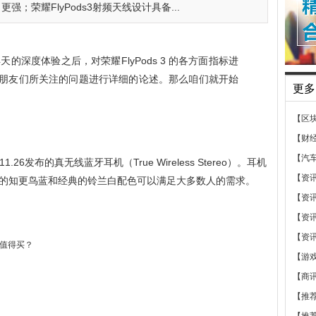
更强；荣耀FlyPods3射频天线设计具备...
天的深度体验之后，对荣耀FlyPods 3 的各方面指标进
朋友们所关注的问题进行详细的论述。那么咱们就开始
更多
【区
【财
【汽
11.26发布的真无线蓝牙耳机（True Wireless Stereo）。耳机
【资
的知更鸟蓝和经典的铃兰白配色可以满足大多数人的需求。
【资
【资
【资
【游
【商
【推