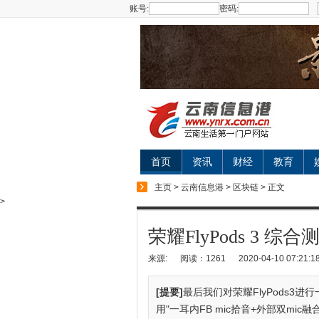
账号:
密码:
首页
资讯
财经
教育
主页
>
云南信息港
>
区块链
> 正文
>
荣耀FlyPods 3 综
来源:
阅读：1261
2020-04-10 07:21:1
[提要]
最后我们对荣耀FlyPods3进
用"一耳内FB mic拾音+外部双mi