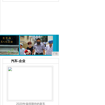
骁龙865+65W超闪，真我X50
央行：现金也需要消毒！银行员工：请大
广告
汽车
-
企业
2020年值得期待的新车