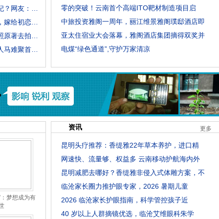
零的突破！云南首个高端ITO靶材制造项目启
延禧攻略：乾隆为何一生都不待见娴妃？网友：看看甄嬛传就知道了
中旅投资雅阁一周年，丽江维景雅阁璞邸酒店即
严晓频，演《北京人在纽约》而出名，嫁给初恋后，生下两子很幸福
亚太住宿业大会落幕，雅阁酒店集团摘得双奖并
揭秘不为人知的西游，假如电视剧按照原著去拍，结果会怎样
电煤“绿色通道”,守护万家清凉
《家有儿女》计划拍院线电影，原班人马难聚首，靠情怀圈钱遭炮轰
资讯
更多
昆明头疗推荐：香缇雅22年草本养护，进口精
网速快、流量够、权益多 云南移动护航海内外
昆明减肥去哪好？香缇雅非侵入式体雕方案，不
临沧家长圈力推护眼专家，2026 暑期儿童
”：梦想成为有
2026 临沧家长护眼指南，科学管控孩子近
世
40 岁以上人群摘镜优选，临沧艾维眼科朱学