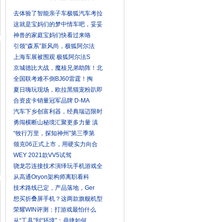
去体验了智能亲子车极狐汽车考拉
这就是宝妈们的梦中情车吧，妥妥
神兽的家庭宝妈们快看过来咯
引领“森系”新风尚，极狐阿尔法
上海车展被围观 极狐阿尔法S
京城德比大战，魔核兄弟助阵！北
全国联考难不倒BJ60雷霆！掏
夏日嗨玩现场，欧拉黑猫宠粉趴即
合资皮卡销量冠军品牌 D-MA
汽车下乡创富利器，经典瑞迈限时
勇闯横断山秘境汇聚更多力量 滇
“牧行万里，探知神州”第三季第
领克06正式上市，用硬实力向合
WEY 2021款VV5试驾
骁龙芯连接技术演绎玩手机游戏全
从高通Oryon架构师离职看科
技术路线已定，产品落地，Ger
想买折叠屏手机？这两款旗舰机型
荣耀WIN评测：打游戏最怕什么
从“工具”到“环境”：鼎捷如何