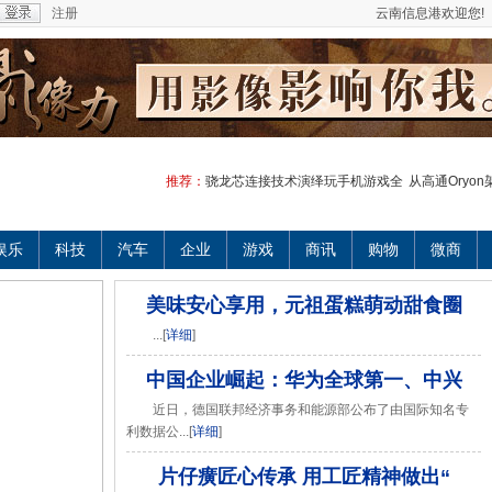
注册
云南信息港欢迎您!
推荐：
骁龙芯连接技术演绎玩手机游戏全
从高通Oryo
娱乐
科技
汽车
企业
游戏
商讯
购物
微商
美味安心享用，元祖蛋糕萌动甜食圈
...[
详细
]
中国企业崛起：华为全球第一、中兴
近日，德国联邦经济事务和能源部公布了由国际知名专
利数据公...[
详细
]
片仔癀匠心传承 用工匠精神做出“