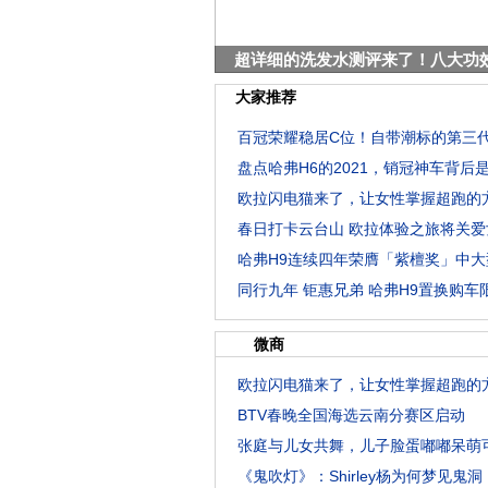
5G时代，固网宽带的核心竞争力
大家推荐
百冠荣耀稳居C位！自带潮标的第三代
盘点哈弗H6的2021，销冠神车背后
欧拉闪电猫来了，让女性掌握超跑的
春日打卡云台山 欧拉体验之旅将关爱
哈弗H9连续四年荣膺「紫檀奖」中大
同行九年 钜惠兄弟 哈弗H9置换购车
微商
欧拉闪电猫来了，让女性掌握超跑的
BTV春晚全国海选云南分赛区启动