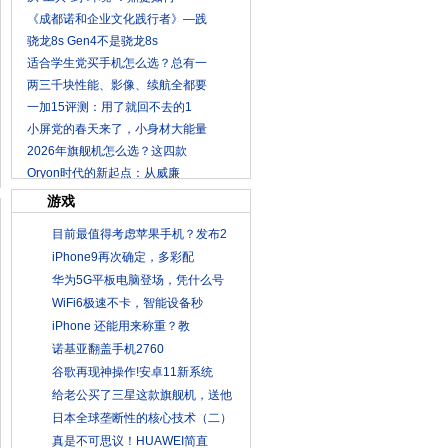
《成都诺和企业文化践行者》—践
骁龙8s Gen4不是骁龙8s
适合学生党买手机怎么选？总有一
两三千块性能、影像、续航全都要
一加15评测：用了就回不去的1
小屏党的春天来了，小身材大能量
2026年旗舰机怎么选？这四款
Oryon时代的新起点：从威廉
游戏
目前最值得考虑苹果手机？发布2
iPhone9再次确定，多彩配
华为5G平板电脑登场，凭什么号
WiFi6极速不卡，智能设备秒
iPhone 还能用来称重？教
诺基亚翻盖手机2760
谷歌再现神操作!安卓11新系统
给老公买了三星这款旗舰机，送他
日本全球垄断性的核心技术（二）
真是不可思议！HUAWEI简直