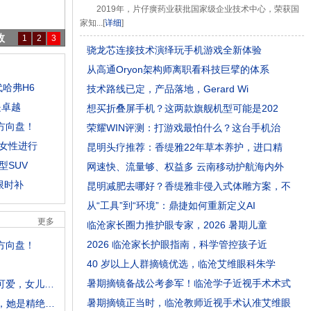
2019年，片仔癀药业获批国家级企业技术中心，荣获国
家知...[
详细
]
何
1
2
3
骁龙芯连接技术演绎玩手机游戏全新体验
从高通Oryon架构师离职看科技巨擘的体系
哈弗H6
技术路线已定，产品落地，Gerard Wi
是卓越
想买折叠屏手机？这两款旗舰机型可能是202
方向盘！
荣耀WIN评测：打游戏最怕什么？这台手机治
女性进行
昆明头疗推荐：香缇雅22年草本养护，进口精
型SUV
网速快、流量够、权益多 云南移动护航海内外
限时补
昆明减肥去哪好？香缇雅非侵入式体雕方案，不
从“工具”到“环境”：鼎捷如何重新定义AI
更多
临沧家长圈力推护眼专家，2026 暑期儿童
2026 临沧家长护眼指南，科学管控孩子近
方向盘！
40 岁以上人群摘镜优选，临沧艾维眼科朱学
暑期摘镜备战公考参军！临沧学子近视手术术式
张庭与儿女共舞，儿子脸蛋嘟嘟呆萌可爱，女儿五官长开镜头感强
暑期摘镜正当时，临沧教师近视手术认准艾维眼
《鬼吹灯》：Shirley杨为何梦见鬼洞，她是精绝女王转世吗