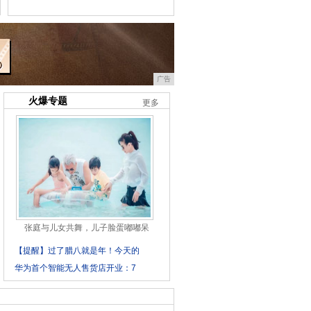
广告
火爆专题
更多
张庭与儿女共舞，儿子脸蛋嘟嘟呆
【提醒】过了腊八就是年！今天的
华为首个智能无人售货店开业：7