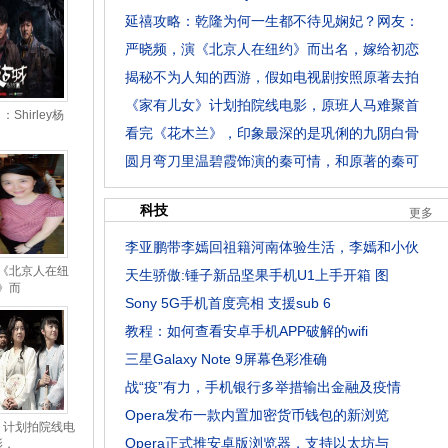
延禧攻略：乾隆为何一生都不待见娴妃？网友：
严晓频，演《北京人在纽约》而出名，嫁给初恋
揭秘不为人知的西游，假如电视剧按照原著去拍
《家有儿女》计划拍院线电影，原班人马难聚首
Shirley杨
看完《花木兰》，印象最深的是巩俐的九阴白骨
圆月弯刀里温碧霞饰演的秦可情，和原著的秦可
科技
更多
李亚鹏带李嫣回祖籍河南体验生活，李嫣和小伙
《北京人在纽
天生骄傲:锤子新品坚果手机U1上手开箱 图
》而
Sony 5G手机首度亮相 支援sub 6
教程：如何查看安卓手机APP破解的wifi
三星Galaxy Note 9屏幕色彩准确
战“疫”有力，手机银行多举措输出金融及疫情
Opera发布一款内置加密货币钱包的新浏览
》计划拍院线电
Opera正式推安卓版浏览器，支持以太坊与
影，