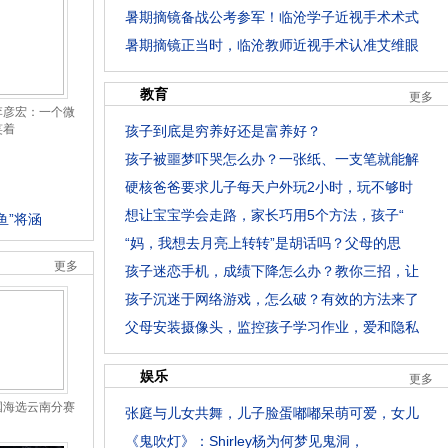
暑期摘镜备战公考参军！临沧学子近视手术术式
暑期摘镜正当时，临沧教师近视手术认准艾维眼
教育
更多
李彦宏：一个微
笑着
孩子到底是穷养好还是富养好？
孩子被噩梦吓哭怎么办？一张纸、一支笔就能解
硬核爸爸要求儿子每天户外玩2小时，玩不够时
想让宝宝学会走路，家长巧用5个方法，孩子“
鱼”将涵
“妈，我想去月亮上转转”是胡话吗？父母的思
更多
孩子迷恋手机，成绩下降怎么办？教你三招，让
孩子沉迷于网络游戏，怎么破？有效的方法来了
父母安装摄像头，监控孩子学习作业，爱和隐私
娱乐
更多
国海选云南分赛
张庭与儿女共舞，儿子脸蛋嘟嘟呆萌可爱，女儿
《鬼吹灯》：Shirley杨为何梦见鬼洞，