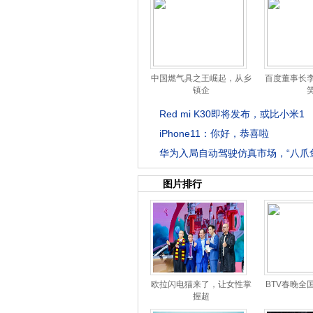
中国燃气具之王崛起，从乡
百度董事长
镇企
Red mi K30即将发布，或比小米1
iPhone11：你好，恭喜啦
华为入局自动驾驶仿真市场，“八爪
图片排行
欧拉闪电猫来了，让女性掌
BTV春晚全
握超