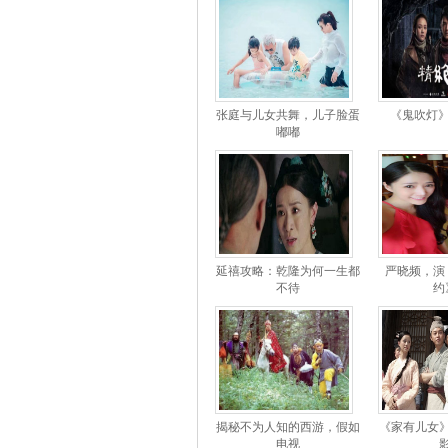
张庭与儿女共舞，儿子脸蛋
《鬼吹灯》：
嘟嘟
延禧攻略：乾隆为何一生都
严晓频，演
不待
约
揭秘不为人知的西游，假如
《家有儿女
电视