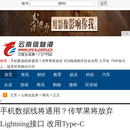
账号:
密码:
注册
广告
推荐：
手机数据线将通用？传苹果将放弃
618电商购车狂欢在即 入手哈
79年牧马
人，探享世界脚步不停
首页
资讯
财经
教育
娱乐
科技
汽车
企业
游戏
商讯
购物
微商
区块链
主页
>
云南信息港
>
商讯
> 正文
>
手机数据线将通用？传苹果将放弃
Lightning接口 改用Type-C