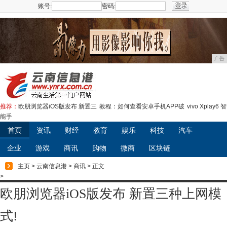
账号:
密码:
注册
广告
推荐：
欧朋浏览器iOS版发布 新置三
教程：如何查看安卓手机APP破
vivo Xplay6 智
能手
首页
资讯
财经
教育
娱乐
科技
汽车
企业
游戏
商讯
购物
微商
区块链
主页
>
云南信息港
>
商讯
> 正文
>
欧朋浏览器iOS版发布 新置三种上网模
式!