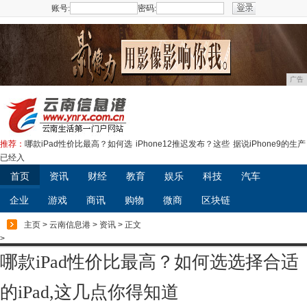
账号:
密码:
注册
广告
推荐：
哪款iPad性价比最高？如何选
iPhone12推迟发布？这些
据说iPhone9的生产
已经入
首页
资讯
财经
教育
娱乐
科技
汽车
企业
游戏
商讯
购物
微商
区块链
主页
>
云南信息港
>
资讯
> 正文
>
哪款iPad性价比最高？如何选选择合适
的iPad,这几点你得知道