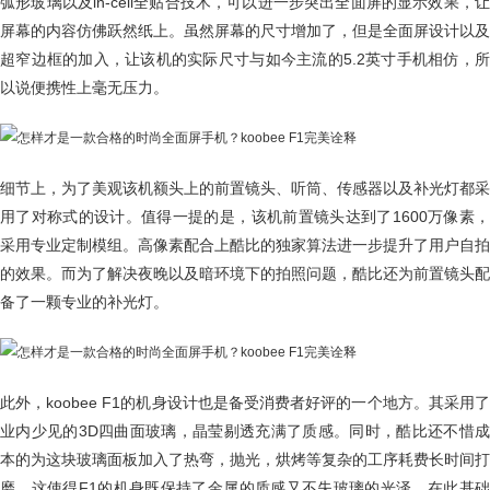
弧形玻璃以及in-cell全贴合技术，可以进一步突出全面屏的显示效果，让
屏幕的内容仿佛跃然纸上。虽然屏幕的尺寸增加了，但是全面屏设计以及
超窄边框的加入，让该机的实际尺寸与如今主流的5.2英寸手机相仿，所
以说便携性上毫无压力。
细节上，为了美观该机额头上的前置镜头、听筒、传感器以及补光灯都采
用了对称式的设计。值得一提的是，该机前置镜头达到了1600万像素，
采用专业定制模组。高像素配合上酷比的独家算法进一步提升了用户自拍
的效果。而为了解决夜晚以及暗环境下的拍照问题，酷比还为前置镜头配
备了一颗专业的补光灯。
此外，koobee F1的机身设计也是备受消费者好评的一个地方。其采用了
业内少见的3D四曲面玻璃，晶莹剔透充满了质感。同时，酷比还不惜成
本的为这块玻璃面板加入了热弯，抛光，烘烤等复杂的工序耗费长时间打
磨，这使得F1的机身既保持了金属的质感又不失玻璃的光泽。在此基础