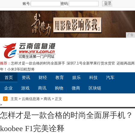
账号:
密码:
注册
广告
推荐：
怎样才是一款合格的时尚全面屏手
深圳7.1号全新苹果行货水货官
还能再战两
年！小米3等旧机型将
首页
资讯
财经
教育
娱乐
科技
汽车
企业
游戏
商讯
购物
微商
区块链
主页
>
云南信息港
>
商讯
> 正文
>
怎样才是一款合格的时尚全面屏手机？
koobee F1完美诠释