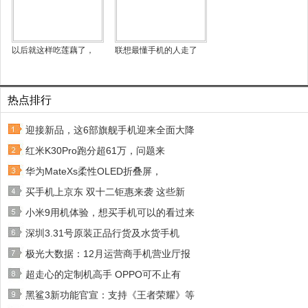
以后就这样吃莲藕了，
联想最懂手机的人走了
热点排行
迎接新品，这6部旗舰手机迎来全面大降
红米K30Pro跑分超61万，问题来
华为MateXs柔性OLED折叠屏，
买手机上京东 双十二钜惠来袭 这些新
小米9用机体验，想买手机可以的看过来
深圳3.31号原装正品行货及水货手机
极光大数据：12月运营商手机营业厅报
超走心的定制机高手 OPPO可不止有
黑鲨3新功能官宣：支持《王者荣耀》等