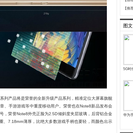
【推
【推
图文
5G
te系列产品将是荣誉的全新升级产品系列，精准定位大屏幕旗舰
章、手游游戏等中重度移动用户。荣誉也在Note8新品发布会
号，荣誉Note8外壳正脸为2.5D倾斜度夹层玻璃，后背铝合金
华为
重、7.18mm薄厚，比绝大多数游戏手柄也要轻，而颜色出示