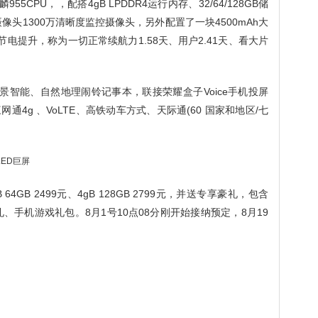
5CPU，，配搭4gB LPDDR4运行内存、32/64/128GB储
头1300万清晰度监控摄像头，另外配置了一块4500mAh大
电提升，称为一切正常续航力1.58天、用户2.41天、看大片
情景智能、自然地理闹铃记事本，联接荣耀盒子Voice手机投屏
4g 、VoLTE、高铁动车方式、天际通(60 国家和地区/七
B 64GB 2499元、4gB 128GB 2799元，并送专享豪礼，包含
、手机游戏礼包。8月1号10点08分刚开始接纳预定，8月19