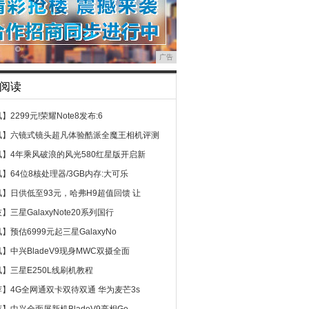
广告
阅读
讯】
2299元!荣耀Note8发布:6
讯】
六镜式镜头超凡体验酷派全魔王相机评测
讯】
4年乘风破浪的风光580红星版开启新
讯】
64位8核处理器/3GB内存:大可乐
讯】
日供低至93元，哈弗H9超值回馈 让
技】
三星GalaxyNote20系列国行
讯】
预估6999元起三星GalaxyNo
讯】
中兴BladeV9现身MWC双摄全面
讯】
三星E250L线刷机教程
荐】
4G全网通双卡双待双通 华为麦芒3s