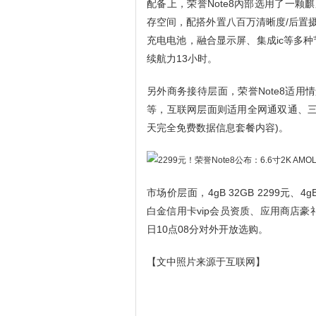
配备上，荣誉Note8內部选用了一颗麒麟95
存空间，配搭外置八百万清晰度/后置摄像
充电电池，融合显示屏、集成ic等多种节
续航力13小时。
另外商务接待层面，荣誉Note8适用
等，互联网层面则适用全网通双通、三网通
天完全免费数据信息套餐内容)。
市场价层面，4gB 32GB 2299元、4g
白金信用卡vip会员资质、应用商店豪礼
日10点08分对外开放选购。
【文中照片来源于互联网】