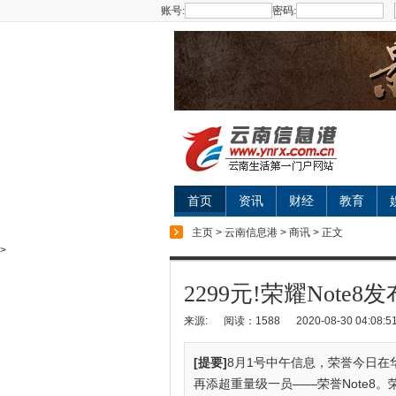
账号:
密码:
首页
资讯
财经
教育
主页
>
云南信息港
>
商讯
> 正文
>
2299元!荣耀Note8发
来源:
阅读：1588
2020-08-30 04:08:5
[提要]
8月1号中午信息，荣誉今日
再添超重量级一员——荣誉Note8。荣誉