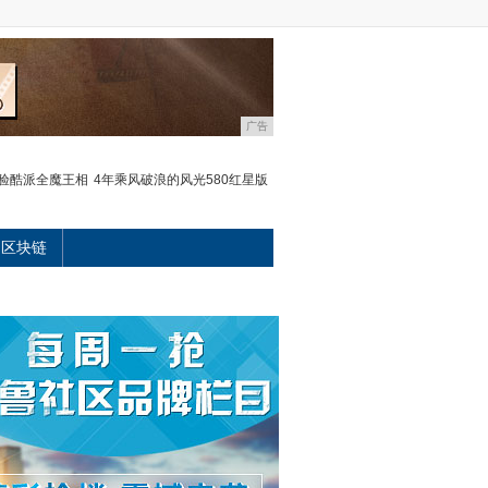
广告
验酷派全魔王相
4年乘风破浪的风光580红星版
区块链