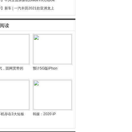
荐】
中兴全面屏新机BladeV9亮相Ge
荐】
新车 | 一汽丰田2021款亚洲龙上
阅读
时代，固网宽带的
预计5G版iPhon
手机存在3大短板
韩媒：2020 iP