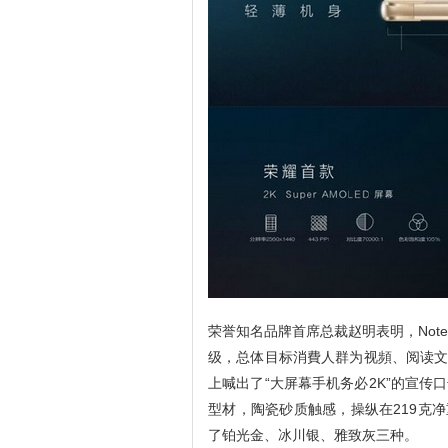
荣誉知名品牌首席总裁赵明表明，No
级，总体目标消費人群为视頻、阅读文
上喊出了“大屏幕手机务必2K”的宣传口
型材，陶瓷砂质触感，操纵在219克净
了铂光金、冰川银、雅致灰三种。