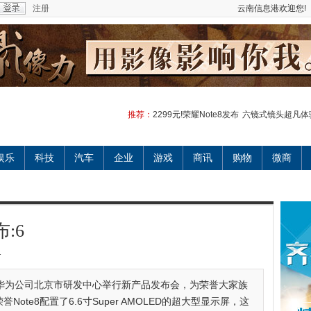
注册
云南信息港欢迎您!
推荐：
2299元!荣耀Note8发布
六镜式镜头超凡体
娱乐
科技
汽车
企业
游戏
商讯
购物
微商
布:6
1
在华为公司北京市研发中心举行新产品发布会，为荣誉大家族
Note8配置了6.6寸Super AMOLED的超大型显示屏，这