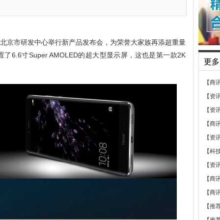
司北京市研发中心举行新产品发布会，为荣誉大家族再添超重量
置了6.6寸Super AMOLED的超大型显示屏，这也是第一款2K
更多
【商
【资
【资
【商
【资
【科
【资
【商
【商
【推