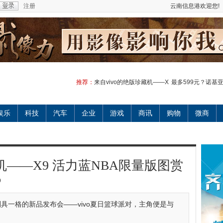
注册
云南信息港欢迎您!
推荐：
来自vivo的绝版珍藏机——X
最多599元？诺基
娱乐
科技
汽车
企业
游戏
商讯
购物
微商
机——X9 活力蓝NBA限量版图赏
9
别具一格的新品发布会——vivo夏日篮球派对，主角便是与