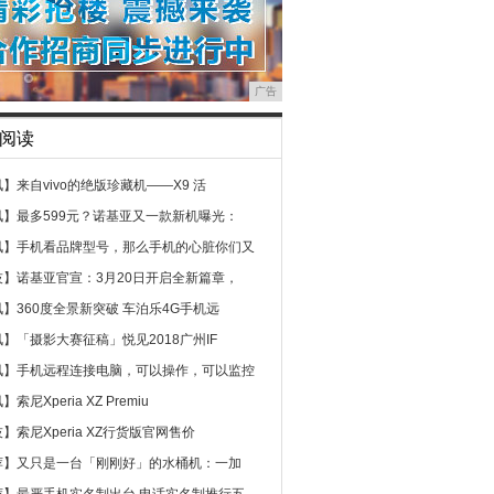
广告
阅读
讯】
来自vivo的绝版珍藏机——X9 活
讯】
最多599元？诺基亚又一款新机曝光：
讯】
手机看品牌型号，那么手机的心脏你们又
技】
诺基亚官宣：3月20日开启全新篇章，
讯】
360度全景新突破 车泊乐4G手机远
讯】
「摄影大赛征稿」悦见2018广州IF
讯】
手机远程连接电脑，可以操作，可以监控
讯】
索尼Xperia XZ Premiu
技】
索尼Xperia XZ行货版官网售价
荐】
又只是一台「刚刚好」的水桶机：一加