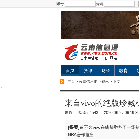
账号:
密码:
首页
资讯
财经
教育
主页
>
云南信息港
>
资讯
> 正文
>
来自vivo的绝版珍藏
来源:
阅读：1543
2020-06-27 06:19:3
[提要]
前不久vivo在成都举办了一场
NBA合作推出...