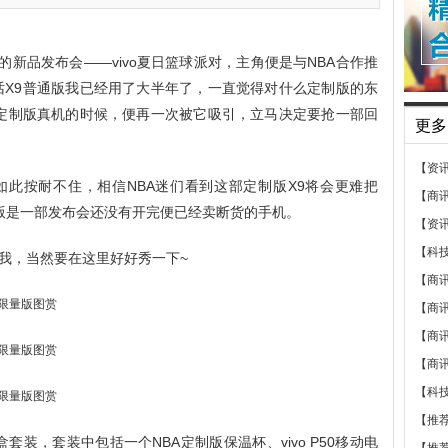
的新品发布会——vivo夏日篮球派对，主角便是与NBA合作推
说实话X9普通版我已经用了大半年了，一直觉得对什么定制版的东
BA定制版真机的时候，便再一次被它吸引，立马决定要抢一部回
更多
【资
如此按耐不住，相信NBA迷们看到这部定制版X9将会更难把
【商
A定制版是一部发布会还没有开完便已经卖断货的手机。
【资
【科
我，当然要在这里好好秀一下~
【商
【商
【商
【商
【科
【推
盒套装，套装中包括一个NBA定制版保温杯、vivo P50移动电