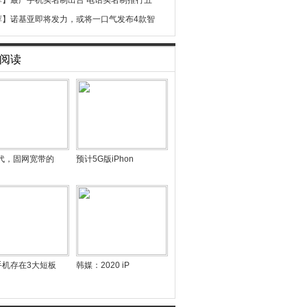
荐】
最严手机实名制出台 电话实名制推行五
荐】
诺基亚即将发力，或将一口气发布4款智
阅读
时代，固网宽带的
预计5G版iPhon
手机存在3大短板
韩媒：2020 iP