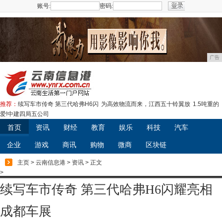
账号:
密码:
注册
广告
推荐：
续写车市传奇 第三代哈弗H6闪
为高效物流而来，江西五十铃翼放
1.5吨重的
爱!中建四局五公司
首页
资讯
财经
教育
娱乐
科技
汽车
企业
游戏
商讯
购物
微商
区块链
主页
>
云南信息港
>
资讯
> 正文
>
续写车市传奇 第三代哈弗H6闪耀亮相
成都车展