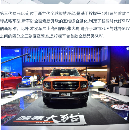
第三代哈弗H6定位于新世代全球智慧座驾,是基于柠檬平台打造的首款全
球战略车型,新车以全面焕新升级的五维综合进化,制定了智能时代好SUV
的新标准。此外,本次车展上亮相的哈弗大狗,是介于城市SUV与越野SUV
之间的四分之三刻度座驾,也是柠檬平台首款全新品类SUV。