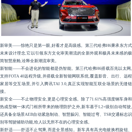
新审美——惊艳只是第一眼,好看才是高级感。第三代哈弗H6秉承东方式
未来设计理念,它以引领东方文化审美潮流的全新外观和极具未来感的极
简智慧座舱,诠释全新潮流审美。
新智能——不会进化的智能都是伪智能。第三代哈弗H6搭载百兆以太网,
支持FOTA 40远程升级,并搭载全新智能网联系统,覆盖影音、出行、远程
家居等交互场景,并引入腾讯TAI 3.0,真正实现智能互联全场景的无缝链
接。
新安全——不止物理安全,更是心理安全感。除了71.61%高强度钢车身和
热成型钢一体式门框所带来的物理防护之外,新车基于L2+级别自动驾驶,
还具备全场景AEB自动紧急制动、智慧躲闪、智能过弯、TSR交通标志识
别等驾驶辅助功能,给人以无所不在的心理安全感。
新舒适——舒适不止驾乘,而是全景感知。新车具有高光电镀换档旋钮、