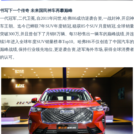
书写下一个传奇 未来国民神车再攀巅峰
一代冠军,二代卫冕,自2011年问世,哈弗H6成功逆袭合资,一战封神,开启神
车王朝。迄今已蝉联7年SUV年度销冠,稳获85个SUV月度销冠,全球销量
突破300万,并且曾创下了月销8万辆、每33秒售出一辆车的巅峰战绩,并连
续5年进入全球年度SUV销量榜单Top10。哈弗H6不仅创造了中国汽车的
巅峰战绩,保持行业领先地位,更逆袭合资,进军海外市场,获得全球消费者
的认可。