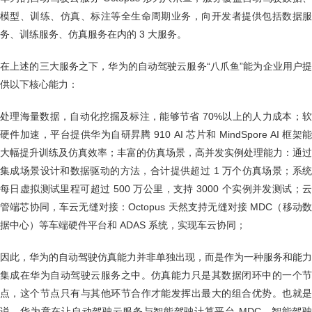
模型、训练、仿真、标注等全生命周期业务，向开发者提供包括数据服
务、训练服务、仿真服务在内的 3 大服务。
在上述的三大服务之下，华为的自动驾驶云服务“八爪鱼”能为企业用户提
供以下核心能力：
处理海量数据，自动化挖掘及标注，能够节省 70%以上的人力成本；软
硬件加速，平台提供华为自研昇腾 910 AI 芯片和 MindSpore AI 框架能
大幅提升训练及仿真效率；丰富的仿真场景，高并发实例处理能力：通过
集成场景设计和数据驱动的方法，合计提供超过 1 万个仿真场景；系统
每日虚拟测试里程可超过 500 万公里，支持 3000 个实例并发测试；云
管端芯协同，车云无缝对接：Octopus 天然支持无缝对接 MDC（移动数
据中心）等车端硬件平台和 ADAS 系统，实现车云协同；
因此，华为的自动驾驶仿真能力并非单独出现，而是作为一种服务和能力
集成在华为自动驾驶云服务之中。仿真能力只是其数据闭环中的一个节
点，这个节点只有与其他环节合作才能发挥出最大的组合优势。也就是
说，华为意在让自动驾驶云服务与智能驾驶计算平台 MDC、智能驾驶