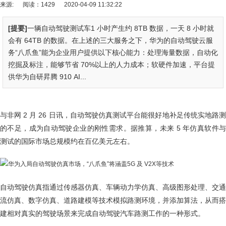
来源:
阅读：1429
2020-04-09 11:32:22
[提要]
一辆自动驾驶测试车1 小时产生约 8TB 数据，一天 8 小时就
会有 64TB 的数据。在上述的三大服务之下，华为的自动驾驶云服
务“八爪鱼”能为企业用户提供以下核心能力：处理海量数据，自动化
挖掘及标注，能够节省 70%以上的人力成本；软硬件加速，平台提
供华为自研昇腾 910 AI...
与非网 2 月 26 日讯，自动驾驶仿真测试平台能很好地补足传统实地路测
的不足，成为自动驾驶企业的刚性需求。据推算，未来 5 年仿真软件与
测试的国际市场总规模约在百亿美元左右。
自动驾驶仿真指通过传感器仿真、车辆动力学仿真、高级图形处理、交通
流仿真、数字仿真、道路建模等技术模拟路测环境，并添加算法，从而搭
建相对真实的驾驶场景来完成自动驾驶汽车路测工作的一种形式。