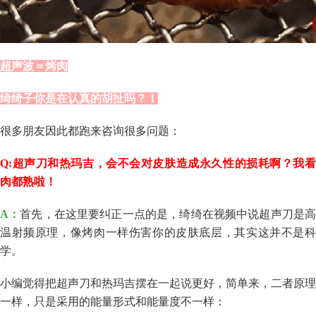
超声波＝烤肉
绮绮
子你是在认真的胡扯吗？！
很多朋友因此都跑来咨询很多问题：
Q:
超声刀和热玛吉，会不会对皮肤造成永久性的损耗啊？我看
肉都熟啦！
A：
首先，在这里要纠正一点的是，
绮绮
在视频中说超声刀是
温射频原理，像烤肉一样伤害你的皮肤底层，其实这并不是科
学。
小
编觉得
把超声刀和热
玛
吉摆在一起说更好，简单来，二者原理
一样，只是采用的能量形式和能量度不一样：