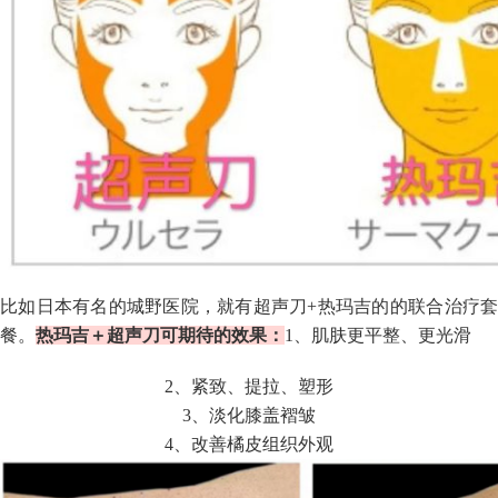
比如日本有名的城野医院，就有超声刀+热
玛
吉的
的
联合治疗
餐。
热玛吉＋超声刀可期待的效果：
1、肌肤更平整、
更光滑
2、紧致、提拉、塑形
3、淡化膝盖褶皱
4、改善橘皮组织外观