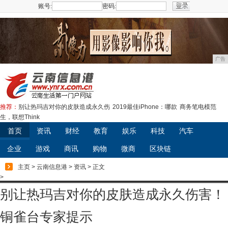
账号:
密码:
注册
广告
推荐：
别让热玛吉对你的皮肤造成永久伤
2019最佳iPhone：哪款
商务笔电模范
生，联想Think
首页
资讯
财经
教育
娱乐
科技
汽车
企业
游戏
商讯
购物
微商
区块链
主页
>
云南信息港
>
资讯
> 正文
>
别让热玛吉对你的皮肤造成永久伤害！
铜雀台专家提示