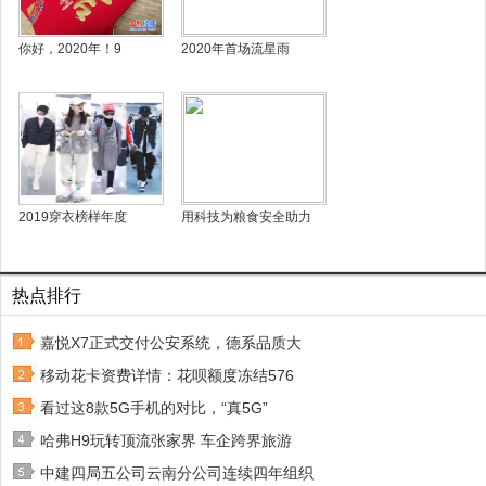
你好，2020年！9
2020年首场流星雨
2019穿衣榜样年度
用科技为粮食安全助力
热点排行
嘉悦X7正式交付公安系统，德系品质大
移动花卡资费详情：花呗额度冻结576
看过这8款5G手机的对比，“真5G”
哈弗H9玩转顶流张家界 车企跨界旅游
中建四局五公司云南分公司连续四年组织