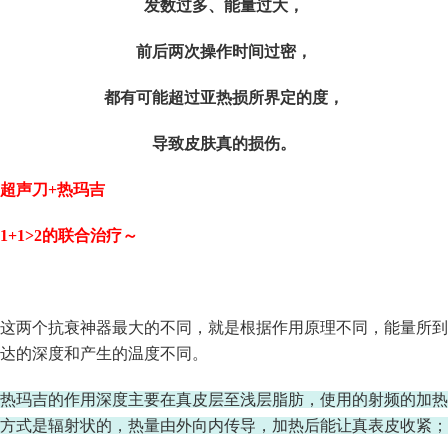
发数过多、
能量过大，
前后两次操作时间过密，
都有可能超过
亚热损所
界定的度，
导致皮肤真的损伤。
超声刀+热
玛
吉
1+1>2的联合治疗～
这两个抗衰神器最大的不同，就是根据作用原理不同，能量所到
达的深度和产生的温度不同。
热
玛
吉的作用深度主要在
真皮层至浅层
脂肪，使用的射频的加热
方式是辐射状的，热量由外向内传导，加热后能让真表皮收紧；