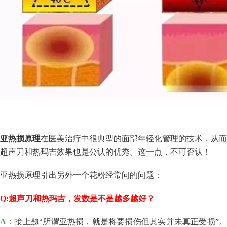
亚热损原理
在
医美治疗
中很典型的面部年轻化管理的技术，从而
超声刀和热
玛吉效果
也是公认的优秀。这一点，不可否认！
亚热损原理
引出另外一个花粉经常问的问题：
Q:
超声刀和热玛吉，发数是不是越多越好？
A：
接上题“
所谓亚热损，就是将要损伤但其实并未真正受损
”