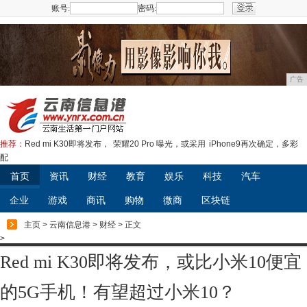
账号:
密码:
注册
广告
推荐：
Red mi K30即将发布，
荣耀20 Pro 曝光，或采用
iPhone9再次确定，多彩
配
首页
资讯
财经
教育
娱乐
科技
汽车
企业
游戏
商讯
购物
微商
区块链
主页
>
云南信息港
>
财经
> 正文
>
Red mi K30即将发布，或比小米10便宜
的5G手机！有望超过小米10？