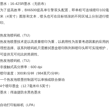
墨水：16-42SR墨水（无纺布）
为了提高效率，BX6500提高单引擎双头配置，即单程可连续喷印102毫
米（4英寸）图形和文本，喷头也可在目标纸张的不同区域上分别进行喷
印。
热发泡喷码机（TIJ）
热发泡喷墨技术是以高质量喷印为重，以易用性为首要考虑因素的应用的
理想选择。该系列喷码机只需擦拭墨盒喷印阵列和喷印头即可实现维护，
可提供无可伦比的简易性。
热发泡喷码机（TIJ）
非接触式高分辨率：600 dpi
喷印速度：300米/分钟（984英尺/分钟）
一个热发泡喷墨控制器可以单独或联合驱动
4个喷印墨盒（12.7毫米/0.5英寸）
墨水：伟迪捷防水黑色墨水
自动打印贴标机（LPA）