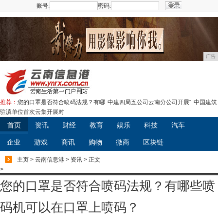
账号:
密码:
注册
广告
推荐：
您的口罩是否符合喷码法规？有哪
中建四局五公司云南分公司开展“
中国建筑
驻滇单位首次云集开展对
首页
资讯
财经
教育
娱乐
科技
汽车
企业
游戏
商讯
购物
微商
区块链
主页
>
云南信息港
>
资讯
> 正文
>
您的口罩是否符合喷码法规？有哪些喷
码机可以在口罩上喷码？